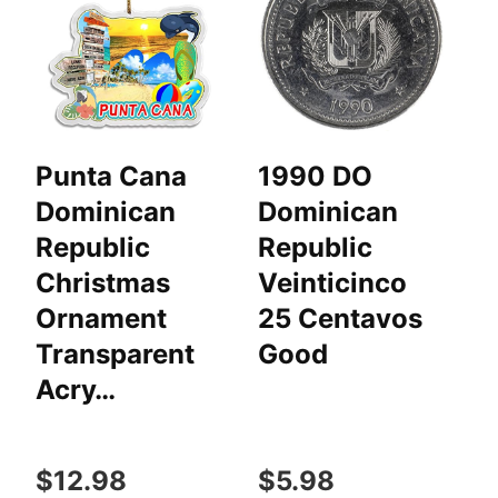
Punta Cana
1990 DO
D
Dominican
Dominican
R
Republic
Republic
Christmas
Veinticinco
C
Ornament
25 Centavos
M
Transparent
Good
B
Acry…
S
$12.98
$5.98