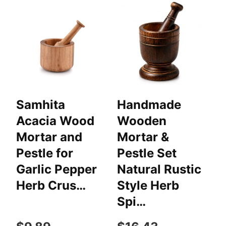
Samhita
Handmade
I
Acacia Wood
Wooden
1
Mortar and
Mortar &
T
Pestle for
Pestle Set
N
Garlic Pepper
Natural Rustic
Herb Crus…
Style Herb
P
Spi…
P