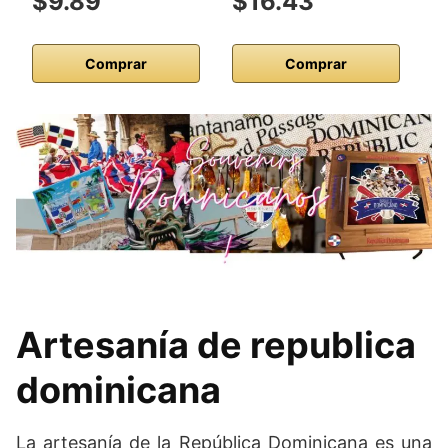
$9.89
$16.43
$
Comprar
Comprar
Artesanía de republica
dominicana
La artesanía de la República Dominicana es una