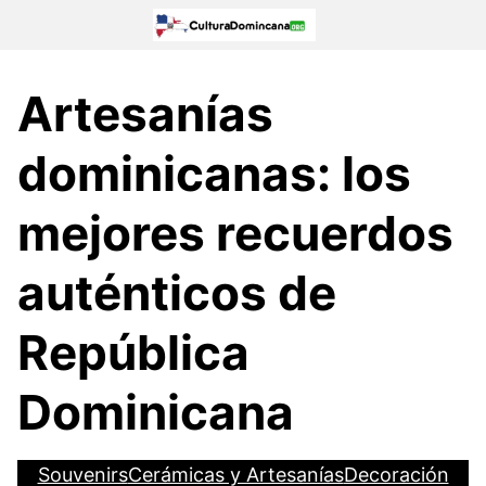
Skip
to
content
Artesanías
dominicanas: los
mejores recuerdos
auténticos de
República
Dominicana
Souvenirs
Cerámicas y Artesanías
Decoración