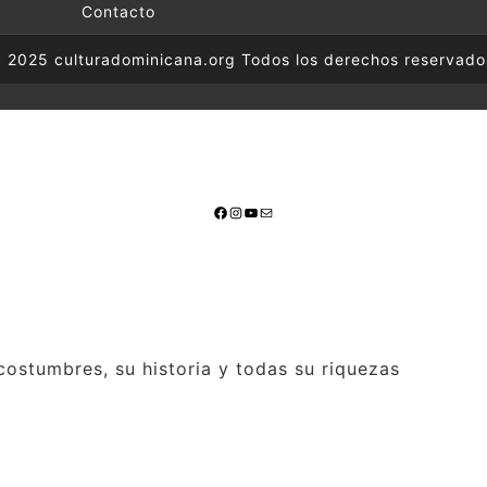
Contacto
 2025 culturadominicana.org Todos los derechos reservado
Facebook
Instagram
YouTube
Mail
ostumbres, su historia y todas su riquezas